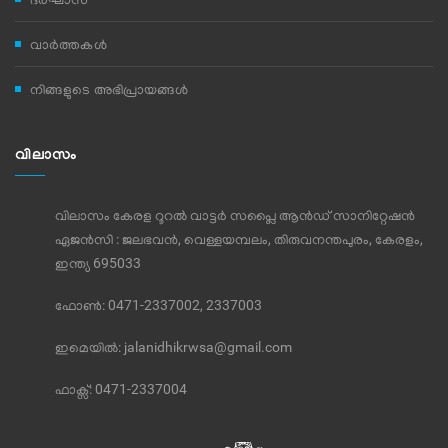
വാര്‍ത്തകള്‍
നിങ്ങളുടെ അഭിപ്രായങ്ങള്‍
വിലാസം
വിലാസം കേരള റൂറൽ വാട്ടർ സപ്ലൈ ആൻഡ് സാനിറ്റേഷൻ
ഏജൻസി : ജലഭവൻ, വെള്ളയമ്പലം, തിരുവനന്തപുരം, കേരളം,
ഇന്ത്യ 695033
ഫോണ്‍: 0471-2337002, 2337003
ഇമെയില്‍:
jalanidhikrwsa@gmail.com
ഫാക്സ്:
0471-2337004