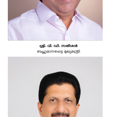
ശ്രി. വി. ഡി. സതീശൻ
ബഹുമാനപ്പെട്ട മുഖ്യമന്ത്രി