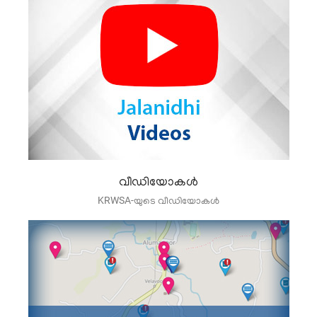
വീഡിയോകൾ
KRWSA-യുടെ വീഡിയോകൾ