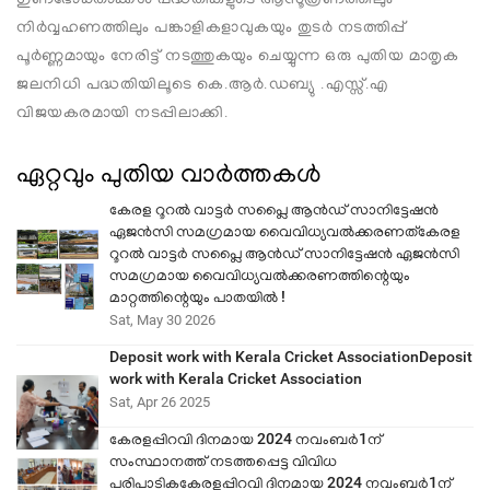
നിര്‍വ്വഹണത്തിലും പങ്കാളികളാവുകയും തുടര്‍ നടത്തിപ്പ്
പൂര്‍ണ്ണമായും നേരിട്ട് നടത്തുകയും ചെയ്യുന്ന ഒരു പുതിയ മാതൃക
ജലനിധി പദ്ധതിയിലൂടെ കെ.ആര്‍.ഡബ്യു .എസ്സ്.എ
വിജയകരമായി നടപ്പിലാക്കി.
ഏറ്റവും പുതിയ വാര്‍ത്തകള്‍
കേരള റൂറൽ വാട്ടർ സപ്ലൈ ആൻഡ് സാനിട്ടേഷന്‍
ഏജൻസി സമഗ്രമായ വൈവിധ്യവൽക്കരണത്കേരള
റൂറൽ വാട്ടർ സപ്ലൈ ആൻഡ് സാനിട്ടേഷന്‍ ഏജൻസി
സമഗ്രമായ വൈവിധ്യവൽക്കരണത്തിന്റെയും
മാറ്റത്തിന്റെയും പാതയിൽ !
Sat, May 30 2026
Deposit work with Kerala Cricket AssociationDeposit
work with Kerala Cricket Association
Sat, Apr 26 2025
കേരളപ്പിറവി ദിനമായ 2024 നവംബര്‍1ന്
സംസ്ഥാനത്ത് നടത്തപ്പെട്ട വിവിധ
പരിപാടികകേരളപ്പിറവി ദിനമായ 2024 നവംബര്‍1ന്