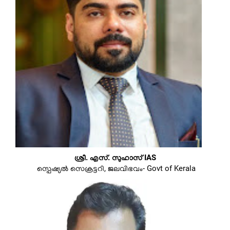
ശ്രീ. എസ്. സുഹാസ് IAS
സ്പെഷ്യൽ സെക്രട്ടറി, ജലവിഭവം- Govt of Kerala