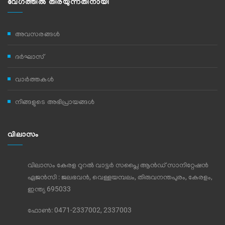
വേഗത്തില്‍ തിരയുന്നതിനായി
അവസരങ്ങൾ
ദര്‍ഘാസ്‌
വാര്‍ത്തകള്‍
നിങ്ങളുടെ അഭിപ്രായങ്ങള്‍
വിലാസം
വിലാസം കേരള റൂറൽ വാട്ടർ സപ്ലൈ ആൻഡ് സാനിറ്റേഷൻ
ഏജൻസി : ജലഭവൻ, വെള്ളയമ്പലം, തിരുവനന്തപുരം, കേരളം,
ഇന്ത്യ 695033
ഫോണ്‍: 0471-2337002, 2337003