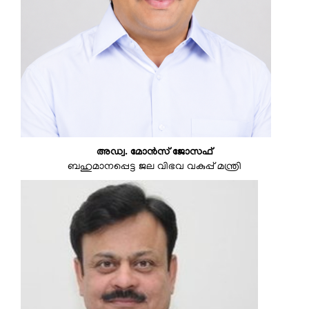
അഡ്വ. മോൻസ് ജോസഫ്
ബഹുമാനപ്പെട്ട ജല വിഭവ വകുപ്പ് മന്ത്രി