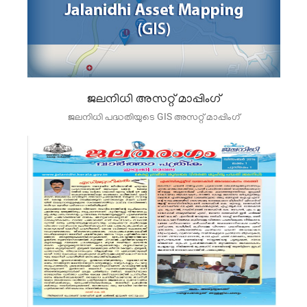
ജലനിധി അസറ്റ് മാപ്പിംഗ്
ജലനിധി പദ്ധതിയുടെ GIS അസറ്റ് മാപ്പിംഗ്