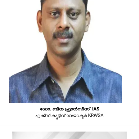
ഡോ. ബിനു ഫ്രാന്‍സിസ് IAS
എക്‌സിക്യൂട്ടീവ് ഡയറക്ടർ KRWSA