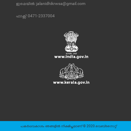
ഇമെയില്‍:
jalanidhikrwsa@gmail.com
ഫാക്സ്:
0471-2337004
പകർപ്പവകാശം ഞങ്ങളിൽ നിക്ഷിപ്തമാണ് © 2020.വെബ്സൈറ്റ്