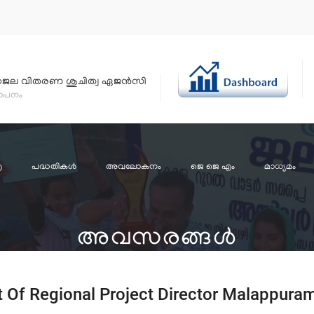
്ധജല വിതരണ ശുചിത്വ ഏജന്‍സി
ഥാപനം
എ
പദ്ധതികള്‍
അവലോകനം
ജെ ജെ എം
മാധ്യമം
അവസരങ്ങള്‍
t Of Regional Project Director Malappura