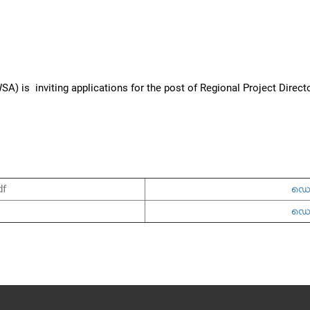
SA) is inviting applications for the post of Regional Project Dire
df
ഡൌണ
ഡൌണ