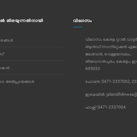
ല്‍ തിരയുന്നതിനായി
വിലാസം
വിലാസം കേരള റൂറൽ വാട്ട
ങ്ങൾ
ആൻഡ് സാനിറ്റേഷൻ ഏജൻ
്‌
ജലഭവൻ, വെള്ളയമ്പലം,
തിരുവനന്തപുരം, കേരളം, ഇന്
തകള്‍
695033
ുടെ അഭിപ്രായങ്ങള്‍
ഫോണ്‍: 0471-2337002, 2
ഇമെയില്‍:
jalanidhikrwsa
ഫാക്സ്:
0471-2337004