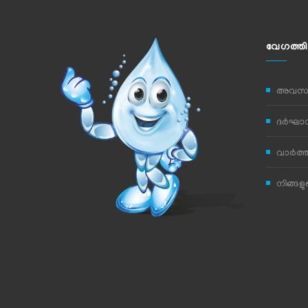
വേഗത്തി
അവസര
ദര്‍ഘാസ
വാര്‍ത്
നിങ്ങള