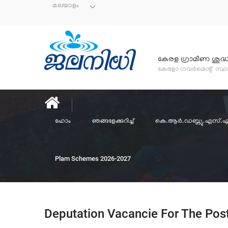
മലയാളം
കേരള ഗ്രാമീണ ശുദ
കേരളാ ഗവർമെന്റ് സ്
ഹോം
ഞങ്ങളേക്കുറിച്ച്
കെ.ആര്‍.ഡബ്ല്യു.എസ്.
Plam Schemes 2026-2027
Deputation Vacancie For The Pos