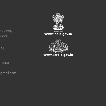
ർ സപ്ലൈ
സി :
ത്യ
337003
@gmail.com