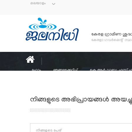
മലയാളം
കേരള ഗ്രാമീണ ശുദ
കേരളാ ഗവർമെന്റ് സ്
ഹോം
ഞങ്ങളേക്കുറിച്ച്
കെ.ആര്‍.ഡബ്ല്യു.എസ്.
Plam Schemes 2026-2027
നിങ്ങളുടെ അഭിപ്രായങ്ങള്‍ അയച്