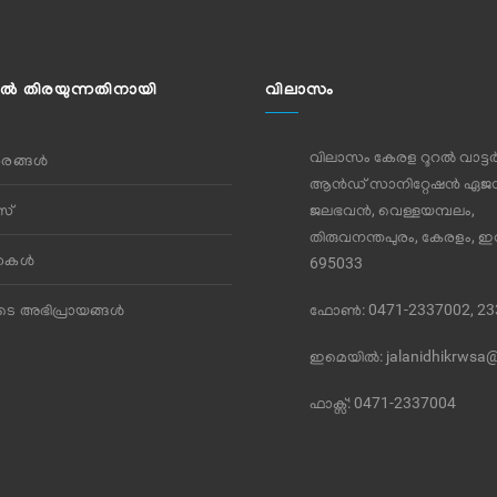
ല്‍ തിരയുന്നതിനായി
വിലാസം
വിലാസം കേരള റൂറൽ വാട്ട
ങ്ങൾ
ആൻഡ് സാനിറ്റേഷൻ ഏജൻ
്‌
ജലഭവൻ, വെള്ളയമ്പലം,
തിരുവനന്തപുരം, കേരളം, ഇന്
തകള്‍
695033
ുടെ അഭിപ്രായങ്ങള്‍
ഫോണ്‍: 0471-2337002, 2
ഇമെയില്‍:
jalanidhikrwsa
ഫാക്സ്:
0471-2337004