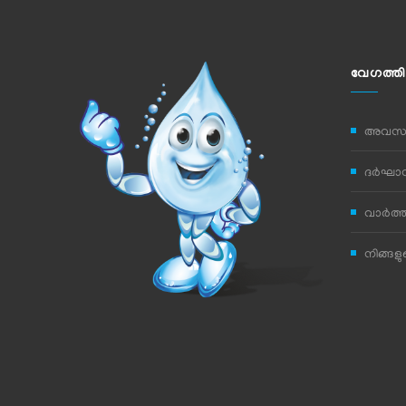
വേഗത്തി
അവസര
ദര്‍ഘാസ
വാര്‍ത്
നിങ്ങള