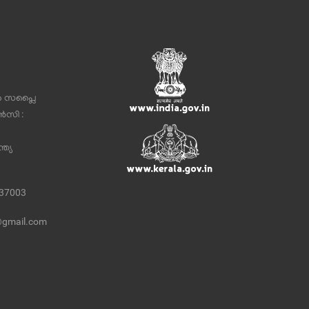
ർ സപ്ലൈ
സി :
ത്യ
337003
@gmail.com