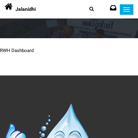
Jalanidhi
Toggl
navig
RWH Dashboard