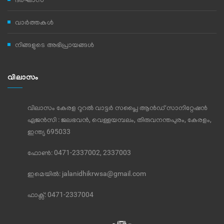
വാര്‍ത്തകള്‍
നിങ്ങളുടെ അഭിപ്രായങ്ങള്‍
വിലാസം
വിലാസം കേരള റൂറൽ വാട്ടർ സപ്ലൈ ആൻഡ് സാനിറ്റേഷൻ
ഏജൻസി : ജലഭവൻ, വെള്ളയമ്പലം, തിരുവനന്തപുരം, കേരളം,
ഇന്ത്യ 695033
ഫോണ്‍: 0471-2337002, 2337003
ഇമെയില്‍:
jalanidhikrwsa@gmail.com
ഫാക്സ്:
0471-2337004